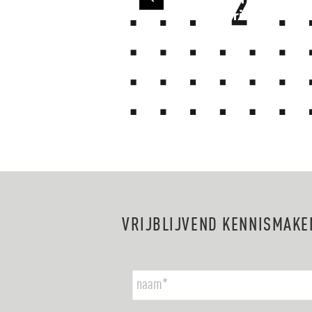
take
engineeringsfase
VRIJBLIJVEND KENNISMAKE