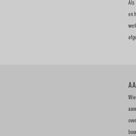
Als 
en 
wer
afg
AA
Wie
aan
ove
bou