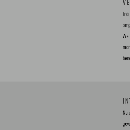
VE
Ind
omg
We 
mon
ben
IN
Na 
gev