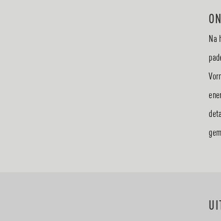
ON
Na 
pad
Vor
ene
det
gem
UI