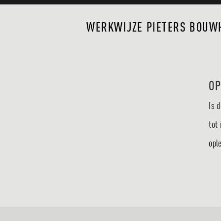
WERKWIJZE
PIETERS BOUWH
OP
Is 
tot
opl