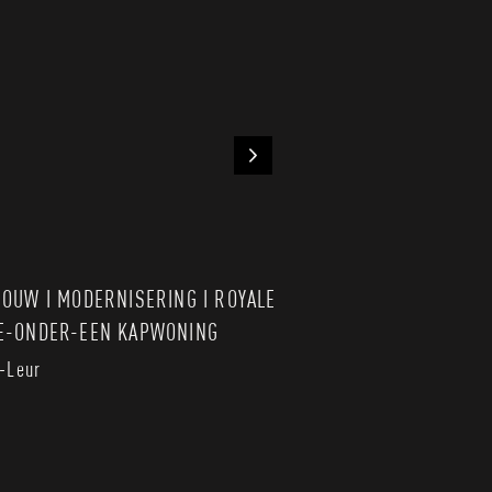
Next
OUW I MODERNISERING I ROYALE
REALISATIE DAKTER
E-ONDER-EEN KAPWONING
KARAKTERISTIEK H
-Leur
Zandberg I Breda - Zu