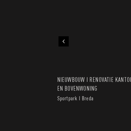
Previous
 RENOVATIE I
NIEUWBOUW I RENOVATIE KANTO
BREIDING
EN BOVENWONING
E VRIJSTAANDE
Sportpark I Breda