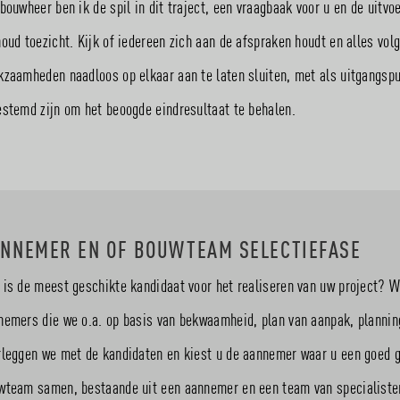
bouwheer ben ik de spil in dit traject, een vraagbaak voor u en de uitvoe
houd toezicht. Kijk of iedereen zich aan de afspraken houdt en alles vol
kzaamheden naadloos op elkaar aan te laten sluiten, met als uitgangspu
estemd zijn om het beoogde eindresultaat te behalen.
NNEMER EN OF BOUWTEAM SELECTIEFASE
 is de meest geschikte kandidaat voor het realiseren van uw project? 
nemers die we o.a. op basis van bekwaamheid, plan van aanpak, plannin
rleggen we met de kandidaten en kiest u de aannemer waar u een goed gev
wteam samen, bestaande uit een aannemer en een team van specialisten