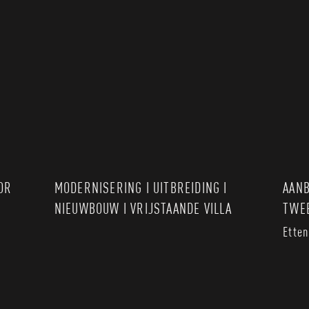
OR
MODERNISERING I UITBREIDING I
AANB
NIEUWBOUW I VRIJSTAANDE VILLA
TWE
Etten