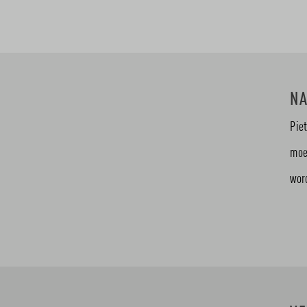
N
Pie
moe
wor